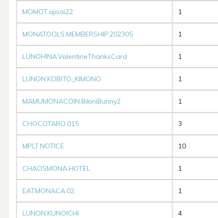
MOMOT.ajisai22
1
MONATOOLS.MEMBERSHIP.202305
1
LUNOHINA.ValentineThanksCard
1
LUNON.KOBITO_KIMONO
1
MAMUMONACOIN.BikiniBunny2
1
CHOCOTARO.015
3
MPLT.NOTICE
10
CHAOSMONA.HOTEL
1
EATMONACA.02
1
LUNON.KUNOICHI
4