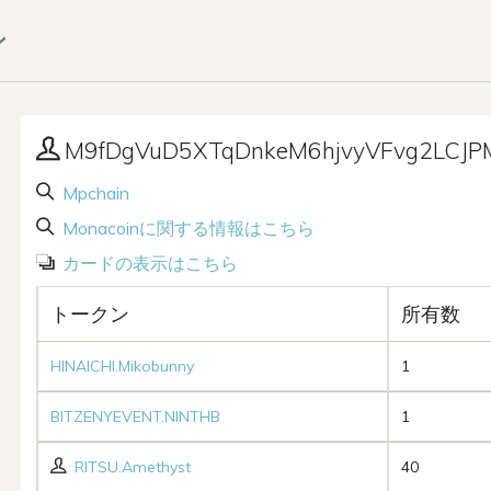
ン
M9fDgVuD5XTqDnkeM6hjvyVFvg2LCJP
Mpchain
Monacoinに関する情報はこちら
カードの表示はこちら
トークン
所有数
HINAICHI.Mikobunny
1
BITZENYEVENT.NINTHB
1
RITSU.Amethyst
40