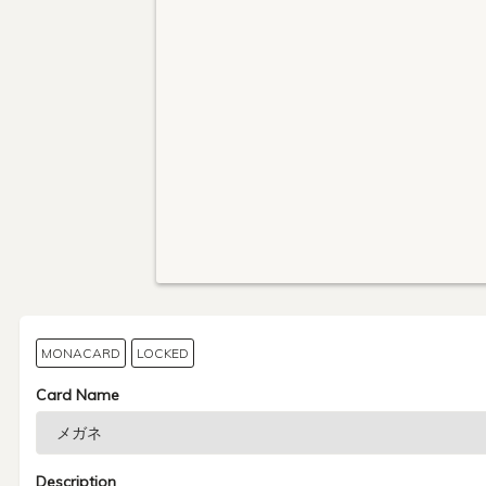
MONACARD
LOCKED
Card Name
Description