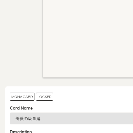
MONACARD
LOCKED
Card Name
Description