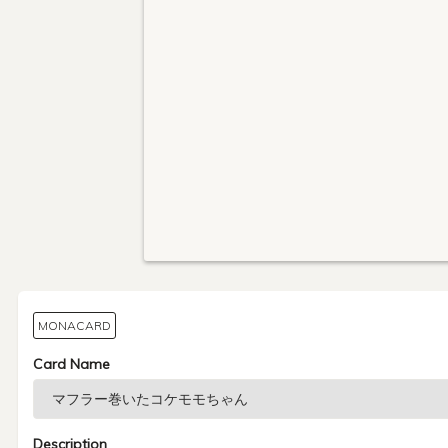
MONACARD
Card Name
Description