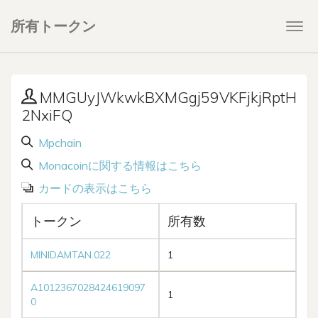
所有トークン
Togg
navi
MMGUyJWkwkBXMGgj59VKFjkjRptH
2NxiFQ
Mpchain
Monacoinに関する情報はこちら
カードの表示はこちら
トークン
所有数
MINIDAMTAN.022
1
A1012367028424619097
1
0