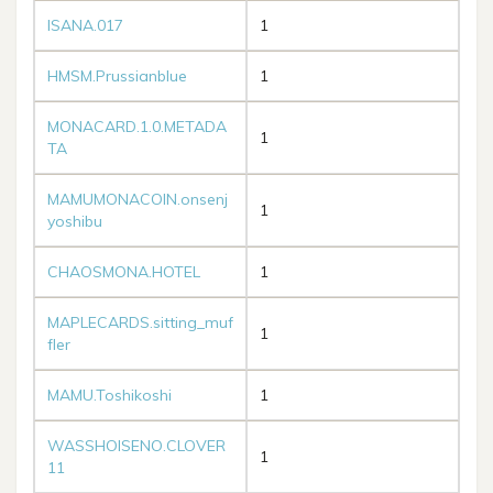
ISANA.017
1
HMSM.Prussianblue
1
MONACARD.1.0.METADA
1
TA
MAMUMONACOIN.onsenj
1
yoshibu
CHAOSMONA.HOTEL
1
MAPLECARDS.sitting_muf
1
fler
MAMU.Toshikoshi
1
WASSHOISENO.CLOVER
1
11