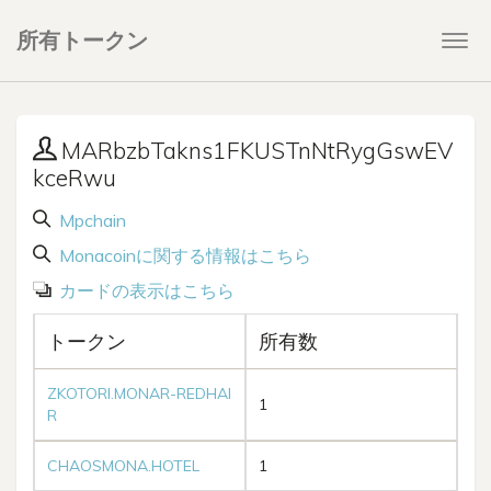
所有トークン
Togg
navi
MARbzbTakns1FKUSTnNtRygGswEV
kceRwu
Mpchain
Monacoinに関する情報はこちら
カードの表示はこちら
トークン
所有数
ZKOTORI.MONAR-REDHAI
1
R
CHAOSMONA.HOTEL
1