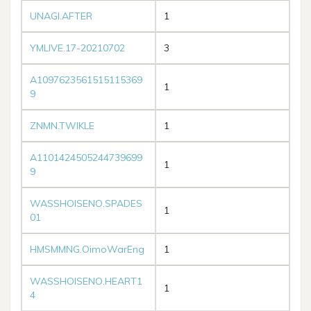
UNAGI.AFTER
1
YMLIVE.17-20210702
3
A1097623561515115369
1
9
ZNMN.TWIKLE
1
A1101424505244739699
1
9
WASSHOISENO.SPADES
1
01
HMSMMNG.OimoWarEng
1
WASSHOISENO.HEART1
1
4