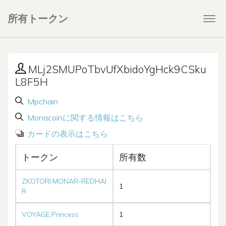
所有トークン
Togg
navi
MLj2SMUPoTbvUfXbidoYgHck9CSku
L8F5H
Mpchain
Monacoinに関する情報はこちら
カードの表示はこちら
トークン
所有数
ZKOTORI.MONAR-REDHAI
1
R
VOYAGE.Princess
1