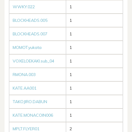
WWKY.022
1
BLOCKHEADS.005
1
BLOCKHEADS.007
1
MOMOT.yukata
1
VOXELOEKAKI.sub_04
1
RMONA.003
1
KATE.AA001
1
TAKOJIRO.DABUN
1
KATE.MONACOIN006
1
MPLT.FLYER01
2