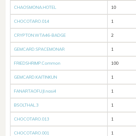
CHAOSMONA.HOTEL
10
CHOCOTARO.014
1
CRYPTON.WTA46-BADGE
2
GEMCARD.SPACEMONAR
1
FRIEDSHRIMP.Common
100
GEMCARD.KAITINKUN
1
FANARTAOFUJI.nasi4
1
BSOLTHAL.3
1
CHOCOTARO.013
1
CHOCOTARO.001
1