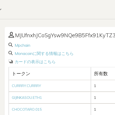
ン
MJUfnxhJCoSgYsw9NQe9B5Ffx91KyTZ
Mpchain
Monacoinに関する情報はこちら
カードの表示はこちら
トークン
所有数
CURRRY.CURRRY
1
GIJINKASOU.ETH1
1
CHOCOTARO.015
1