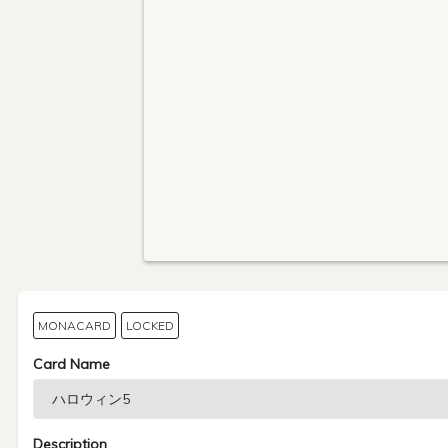
MONACARD
LOCKED
Card Name
Description