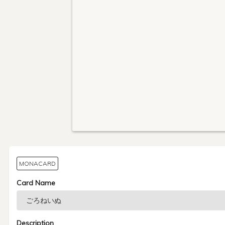
MONACARD
Card Name
Description