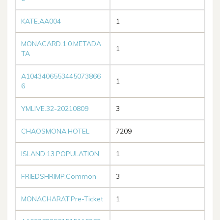
KATE.AA004
1
MONACARD.1.0.METADA
1
TA
A1043406553445073866
1
6
YMLIVE.32-20210809
3
CHAOSMONA.HOTEL
7209
ISLAND.13.POPULATION
1
FRIEDSHRIMP.Common
3
MONACHARAT.Pre-Ticket
1