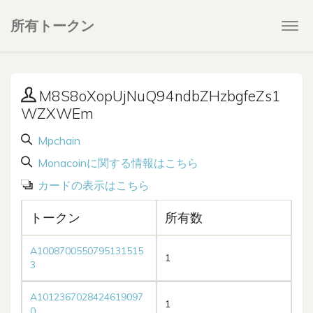
所有トークン
Togg
navi
M8S8oXopUjNuQ94ndbZHzbgfeZs1
WZXWEm
Mpchain
Monacoinに関する情報はこちら
カードの表示はこちら
トークン
所有数
A1008700550795131515
1
3
A1012367028424619097
1
0