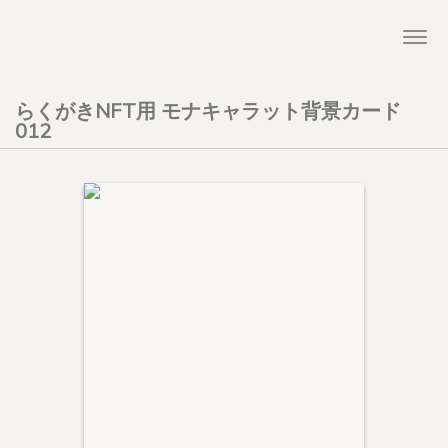
Togg
navi
らくがきNFT用 モナキャラット背景カード
012