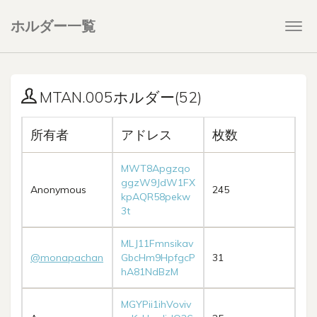
ホルダー一覧
Togg
navi
MTAN.005ホルダー(52)
所有者
アドレス
枚数
MWT8Apgzqo
ggzW9JdW1FX
Anonymous
245
kpAQR58pekw
3t
MLJ11Fmnsikav
@monapachan
GbcHm9HpfgcP
31
hA81NdBzM
MGYPii1ihVoviv