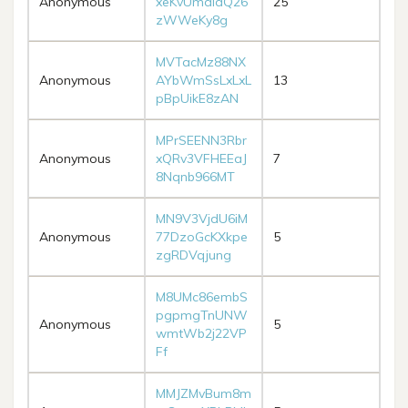
Anonymous
xeKvUmdidQ26
25
zWWeKy8g
MVTacMz88NX
Anonymous
AYbWmSsLxLxL
13
pBpUikE8zAN
MPrSEENN3Rbr
Anonymous
xQRv3VFHEEaJ
7
8Nqnb966MT
MN9V3VjdU6iM
Anonymous
77DzoGcKXkpe
5
zgRDVqjung
M8UMc86embS
pgpmgTnUNW
Anonymous
5
wmtWb2j22VP
Ff
MMJZMvBum8m