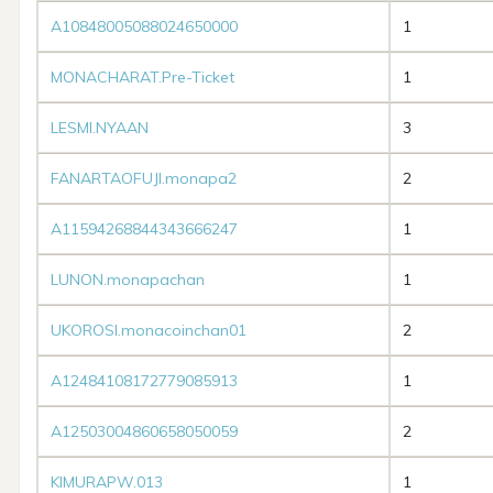
A10848005088024650000
1
MONACHARAT.Pre-Ticket
1
LESMI.NYAAN
3
FANARTAOFUJI.monapa2
2
A11594268844343666247
1
LUNON.monapachan
1
UKOROSI.monacoinchan01
2
A12484108172779085913
1
A12503004860658050059
2
KIMURAPW.013
1