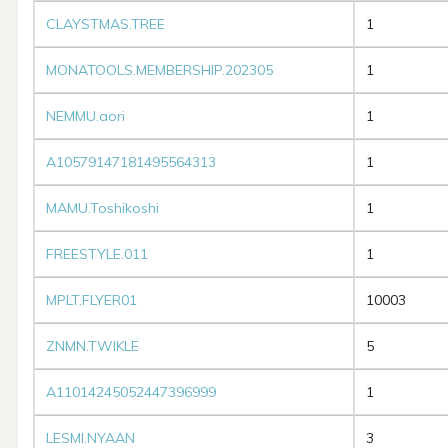
CLAYSTMAS.TREE
1
MONATOOLS.MEMBERSHIP.202305
1
NEMMU.aori
1
A10579147181495564313
1
MAMU.Toshikoshi
1
FREESTYLE.011
1
MPLT.FLYER01
10003
ZNMN.TWIKLE
5
A11014245052447396999
1
LESMI.NYAAN
3