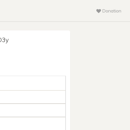
Donation
D3y