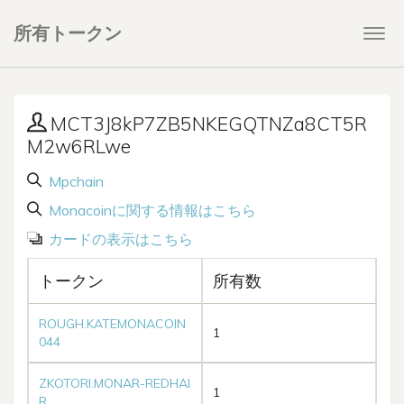
所有トークン
Togg
navi
MCT3J8kP7ZB5NKEGQTNZa8CT5R
M2w6RLwe
Mpchain
Monacoinに関する情報はこちら
カードの表示はこちら
トークン
所有数
ROUGH.KATEMONACOIN
1
044
ZKOTORI.MONAR-REDHAI
1
R