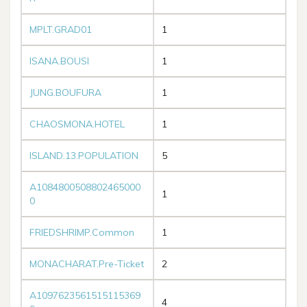
MPLT.GRAD01
1
ISANA.BOUSI
1
JUNG.BOUFURA
1
CHAOSMONA.HOTEL
1
ISLAND.13.POPULATION
5
A1084800508802465000
1
0
FRIEDSHRIMP.Common
1
MONACHARAT.Pre-Ticket
2
A1097623561515115369
4