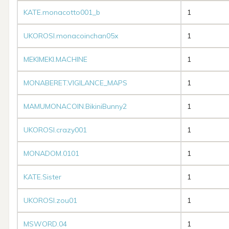
KATE.monacotto001_b
1
UKOROSI.monacoinchan05x
1
MEKIMEKI.MACHINE
1
MONABERET.VIGILANCE_MAPS
1
MAMUMONACOIN.BikiniBunny2
1
UKOROSI.crazy001
1
MONADOM.0101
1
KATE.Sister
1
UKOROSI.zou01
1
MSWORD.04
1