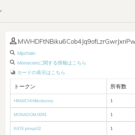
ン
MWHDFtNBiku6Cob4Jq9ofLzrGwrJxriP
Mpchain
Monacoinに関する情報はこちら
カードの表示はこちら
トークン
所有数
HINAICHI.Mikobunny
1
MONADOM.0091
1
KATE.pinup02
1