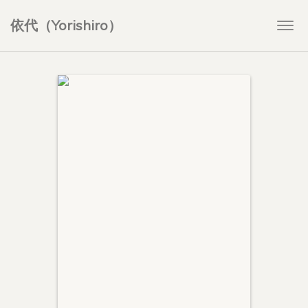
依代（Yorishiro）
Togg
navi