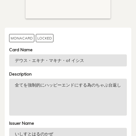
MONACARD
LOCKED
Card Name
Description
Issuer Name