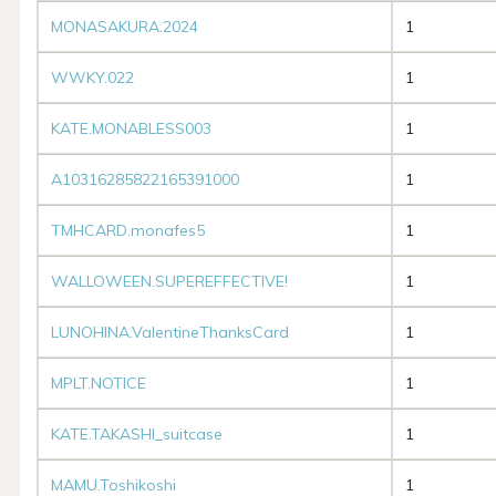
MONASAKURA.2024
1
WWKY.022
1
KATE.MONABLESS003
1
A10316285822165391000
1
TMHCARD.monafes5
1
WALLOWEEN.SUPEREFFECTIVE!
1
LUNOHINA.ValentineThanksCard
1
MPLT.NOTICE
1
KATE.TAKASHI_suitcase
1
MAMU.Toshikoshi
1