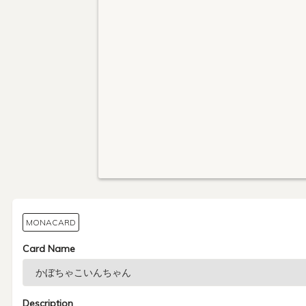
MONACARD
Card Name
Description