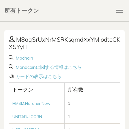
所有トークン
Togg
navi
M8agSrUxNrMSRKsqmdXxYMjodtcCK
XSYyH
Mpchain
Monacoinに関する情報はこちら
カードの表示はこちら
トークン
所有数
HMSM.HaraheriNow
1
UNITARU.CORN
1