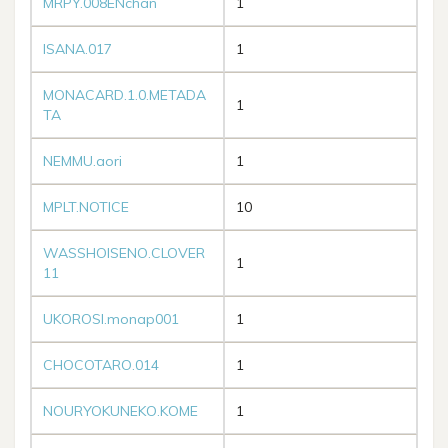
MRPY.008ENchan
1
ISANA.017
1
MONACARD.1.0.METADA
1
TA
NEMMU.aori
1
MPLT.NOTICE
10
WASSHOISENO.CLOVER
1
11
UKOROSI.monap001
1
CHOCOTARO.014
1
NOURYOKUNEKO.KOME
1