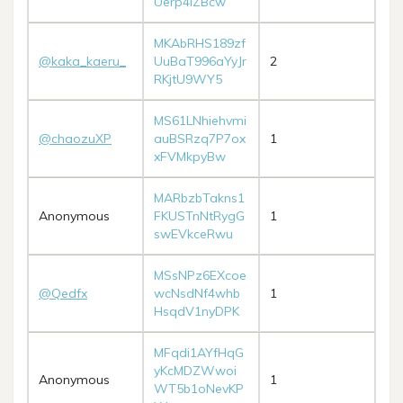
Uerp4iZBcw
MKAbRHS189zf
@kaka_kaeru_
UuBaT996aYyJr
2
RKjtU9WY5
MS61LNhiehvmi
@chaozuXP
auBSRzq7P7ox
1
xFVMkpyBw
MARbzbTakns1
Anonymous
FKUSTnNtRygG
1
swEVkceRwu
MSsNPz6EXcoe
@Qedfx
wcNsdNf4whb
1
HsqdV1nyDPK
MFqdi1AYfHqG
yKcMDZWwoi
Anonymous
1
WT5b1oNevKP