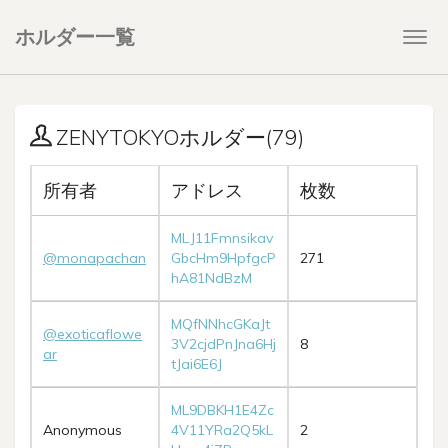
ホルダー一覧
Togg
navi
ZENYTOKYOホルダー(79)
所有者
アドレス
枚数
MLJ11Fmnsikav
@monapachan
GbcHm9HpfgcP
271
hA81NdBzM
MQfNNhcGKaJt
@exoticaflowe
3V2cjdPnJna6Hj
8
ar
tJai6E6J
ML9DBKH1E4Zc
Anonymous
4V11YRa2Q5kL
2