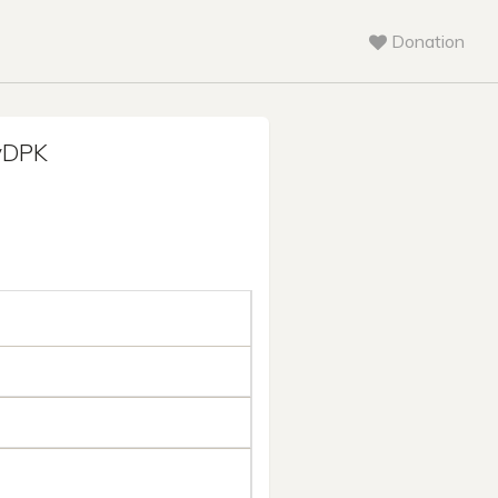
Donation
yDPK