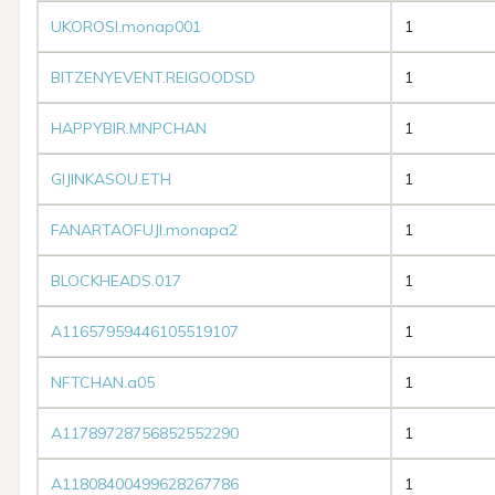
UKOROSI.monap001
1
BITZENYEVENT.REIGOODSD
1
HAPPYBIR.MNPCHAN
1
GIJINKASOU.ETH
1
FANARTAOFUJI.monapa2
1
BLOCKHEADS.017
1
A11657959446105519107
1
NFTCHAN.a05
1
A11789728756852552290
1
A11808400499628267786
1