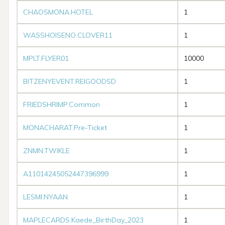
CHAOSMONA.HOTEL
1
WASSHOISENO.CLOVER11
1
MPLT.FLYER01
10000
BITZENYEVENT.REIGOODSD
1
FRIEDSHRIMP.Common
1
MONACHARAT.Pre-Ticket
1
ZNMN.TWIKLE
1
A11014245052447396999
1
LESMI.NYAAN
1
MAPLECARDS.Kaede_BirthDay_2023
1