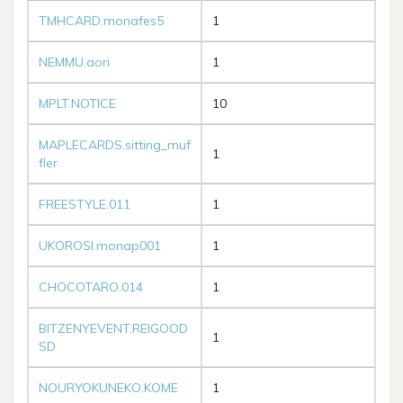
TMHCARD.monafes5
1
NEMMU.aori
1
MPLT.NOTICE
10
MAPLECARDS.sitting_muf
1
fler
FREESTYLE.011
1
UKOROSI.monap001
1
CHOCOTARO.014
1
BITZENYEVENT.REIGOOD
1
SD
NOURYOKUNEKO.KOME
1