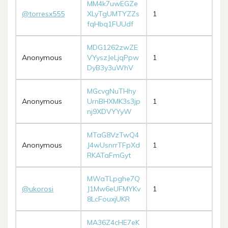
MM4k7uwEGZe
@torresx555
XLyTgUMTYZZs
1
fqHbq1FUUdf
MDG1262zwZE
Anonymous
VYyszJeLjqPpw
1
DyB3y3uWhV
MGcvgNuTHhy
Anonymous
UrnBHXMK3s3jp
1
nj9XDVYYyW
MTaG8VzTwQ4
Anonymous
J4wUsnrrTFpXd
1
RKATaFmGyt
MWaTLpghe7Q
@ukorosi
J1Mw6eUFMYKv
1
8LcFouxjUKR
MA36Z4cHE7eK