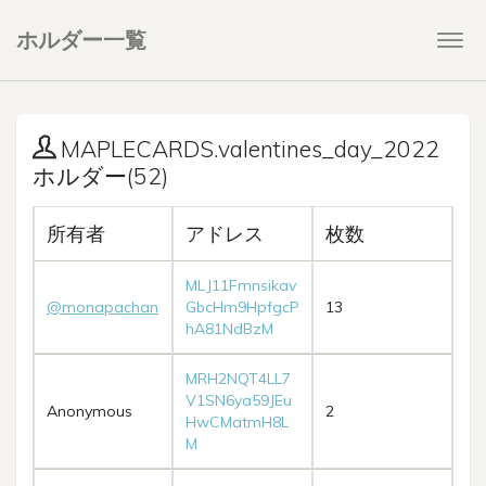
ホルダー一覧
Togg
navi
MAPLECARDS.valentines_day_2022
ホルダー(52)
所有者
アドレス
枚数
MLJ11Fmnsikav
@monapachan
GbcHm9HpfgcP
13
hA81NdBzM
MRH2NQT4LL7
V1SN6ya59JEu
Anonymous
2
HwCMatmH8L
M