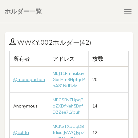
ホルダー一覧
Togg
navi
WWKY.002ホルダー(42)
所有者
アドレス
枚数
MLJ11Fmnsikav
@monapachan
GbcHm9HpfgcP
20
hA81NdBzM
MFCSRvZUpgP
Anonymous
aZXDfNeh5Bnf
14
DZZee7LYpuh
MCKeTXpCqDB
@cultta
tdixuiJvWQJypZ
12