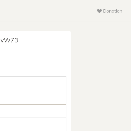
Donation
mvW73