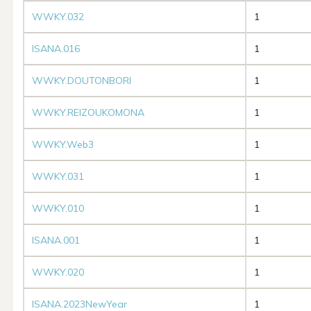
WWKY.032
1
ISANA.016
1
WWKY.DOUTONBORI
1
WWKY.REIZOUKOMONA
1
WWKY.Web3
1
WWKY.031
1
WWKY.010
1
ISANA.001
1
WWKY.020
1
ISANA.2023NewYear
1