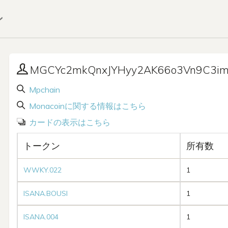
ン
MGCYc2mkQnxJYHyy2AK66o3Vn9C3i
Mpchain
Monacoinに関する情報はこちら
カードの表示はこちら
トークン
所有数
WWKY.022
1
ISANA.BOUSI
1
ISANA.004
1