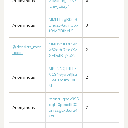
Anonymous
Xo8sFmjJFBXYL
6
jDEHjz92y4
MMLhLzgRt3L8
Anonymous
Dnu2wGxmC5b
3
f9ddPBfhYL5
MNQVMU3Fwx
@dandan_mon
X62adu7YexXz
2
acoin
GEDxtRTj2o22
MRH2NQT4LL7
V1SN6ya59JEu
Anonymous
2
HwCMatmH8L
M
mona1qndv996
dgljk0pexctlf00
Anonymous
2
unrssgsxt5urz4
6ts