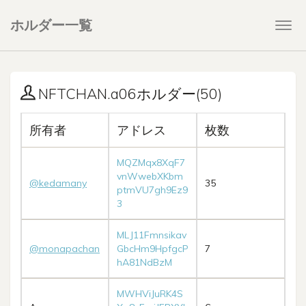
ホルダー一覧
Togg
navi
NFTCHAN.a06ホルダー(50)
所有者
アドレス
枚数
MQZMqx8XqF7
vnWwebXKbm
@kedamany
35
ptmVU7gh9Ez9
3
MLJ11Fmnsikav
@monapachan
GbcHm9HpfgcP
7
hA81NdBzM
MWHViJuRK4S