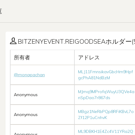
覧
BITZENYEVENT.REIGOODSEAホルダー(5
所有者
アドレス
MLJ11FmnsikavGbcHm9Hpf
@monapachan
gcPhA81NdBzM
MJmq9MProfqWuyU3QVe4a
Anonymous
nSpDao7r867ds
MBgz1NeRbPQp8RFiKBvL7o
Anonymous
Zf12P1uCnhvK
ML9DBKH1E4Zc4V11YRa2Q
Anonymous