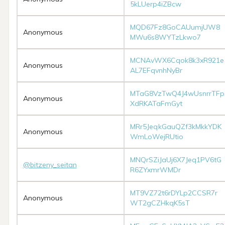
5kLUerp4iZBcw
MQD67Fz8GoCAUumjUW8
Anonymous
MWu6s8WYTzLkwo7
MCNAvWX6Cqok8k3xR921e
Anonymous
AL7EFqvnhNyBr
MTaG8VzTwQ4J4wUsnrrTFp
Anonymous
XdRKATaFmGyt
MRr5JeqkGauQZf3kMkkYDK
Anonymous
WmLoWejRUtio
MNQrSZiJaUj6X7Jeq1PV6tG
@bitzeny_seitan
R6ZYxmrWMDr
MT9VZ72t6rDYLp2CCSR7r
Anonymous
WT2gCZHkqK5sT