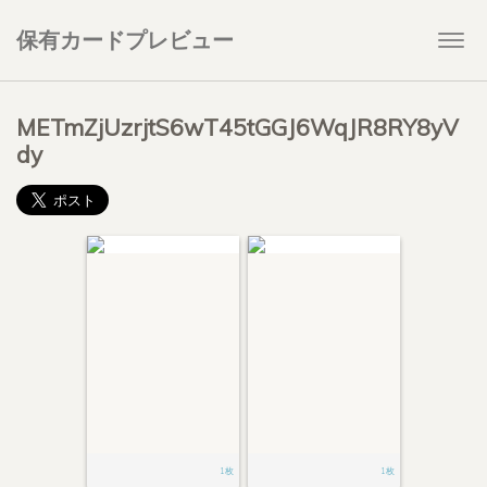
保有カードプレビュー
Togg
navi
METmZjUzrjtS6wT45tGGJ6WqJR8RY8yV
dy
1枚
1枚