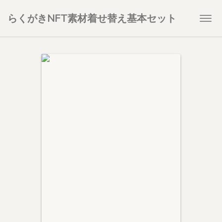
らくがきNFT素材着せ替え基本セット
Togg
navi