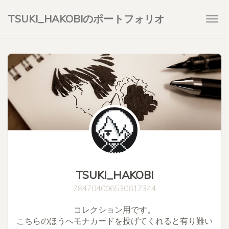
TSUKI_HAKOBIのポートフォリオ
Togg
navi
TSUKI_HAKOBI
784704006530617344
コレクション用です。

こちらのほうへモナカードを投げてくれると有り難い