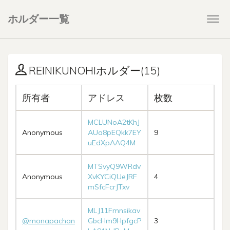
ホルダー一覧
Togg
navi
REINIKUNOHIホルダー(15)
所有者
アドレス
枚数
MCLUNoA2tKhJ
Anonymous
AUa8pEQkk7EY
9
uEdXpAAQ4M
MTSvyQ9WRdv
Anonymous
XvKYCiQUeJRF
4
mSfcFcrJTxv
MLJ11Fmnsikav
@monapachan
GbcHm9HpfgcP
3