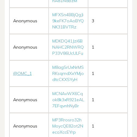
hA81NdBzM
MFXSn4BBjQgJi
Anonymous
9keFK7oAoBYQ
3
NK31BVTRz
MDKDQ41Jzi6B
Anonymous
NAHC2RNWRQ
1
P33V86UcULFu
M8agSrUxNrMS
@OMC_1
RKsqmdXxYMjo
1
dtcCKXSYyH
MCNAvWX6Cq
Anonymous
ok8k3xR921eAL
1
7EFqvnhNyBr
MP3Rrosro32h
Anonymous
MoycQE82ot2N
1
ecoXccEYrp