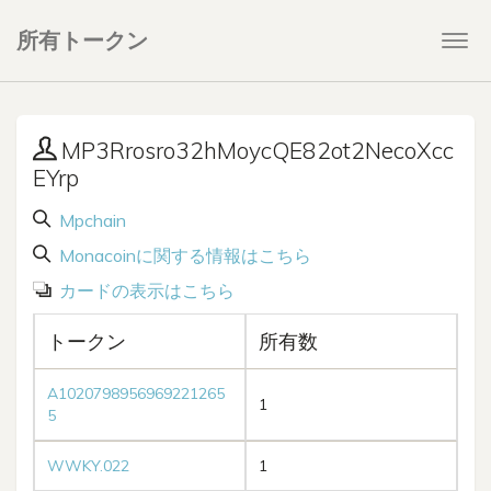
所有トークン
Togg
navi
MP3Rrosro32hMoycQE82ot2NecoXcc
EYrp
Mpchain
Monacoinに関する情報はこちら
カードの表示はこちら
トークン
所有数
A1020798956969221265
1
5
WWKY.022
1