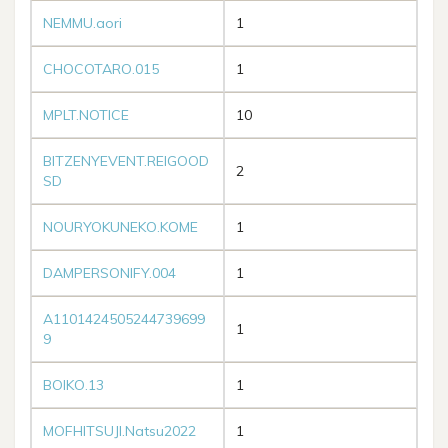
NEMMU.aori
1
CHOCOTARO.015
1
MPLT.NOTICE
10
BITZENYEVENT.REIGOOD
2
SD
NOURYOKUNEKO.KOME
1
DAMPERSONIFY.004
1
A1101424505244739699
1
9
BOIKO.13
1
MOFHITSUJI.Natsu2022
1