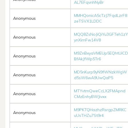
AL7EFqvnhNyBr
MMHQonicA5cTzJ7FqdLzrF8
Anonymous
zeTSVX1LDDC
MQQ8ZsNoJiQiYu3GFTeh1zY
Anonymous
ynXimFw14V8
M9ZnBxyaVMEUp5EQhtUiCD
Anonymous
BfAkJfWp5Tr6
MD5nKurp9yN9fWNzkWgW
Anonymous
d5sW6wA9UwQaP5
MTYvtmQweCcLX2FMApnd
Anonymous
CMzEnhyBWJivxx
M9PKTQHazhzRsrgpZMRKC
Anonymous
uUsTHZu7St9r4