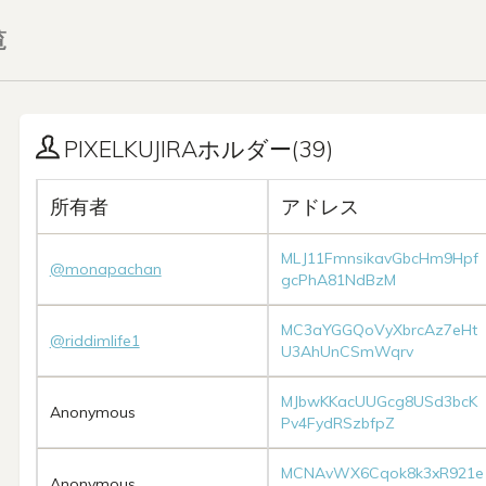
覧
PIXELKUJIRAホルダー(39)
所有者
アドレス
MLJ11FmnsikavGbcHm9Hpf
@monapachan
gcPhA81NdBzM
MC3aYGGQoVyXbrcAz7eHt
@riddimlife1
U3AhUnCSmWqrv
MJbwKKacUUGcg8USd3bcK
Anonymous
Pv4FydRSzbfpZ
MCNAvWX6Cqok8k3xR921e
Anonymous