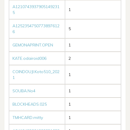
A1210743937905149231
1
5
A1252354750773897612
5
6
GEMONAPRINT.OPEN
1
KATE.odairoid006
2
COINDOUJI.Koto510_202
1
1
SOUBA.No4
1
BLOCKHEADS.025
1
TMHCARD.mitty
1