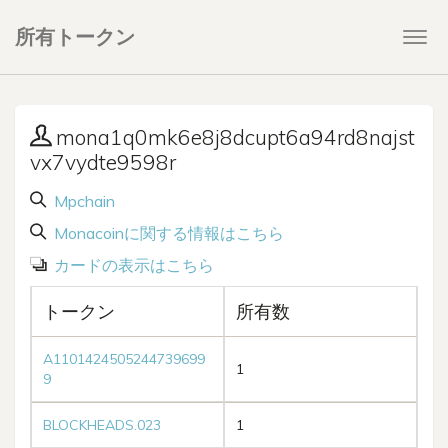
所有トークン
Togg
navi
mona1q0mk6e8j8dcupt6a94rd8najst
vx7vydte9598r
Mpchain
Monacoinに関する情報はこちら
カードの表示はこちら
トークン
所有数
A1101424505244739699
1
9
BLOCKHEADS.023
1