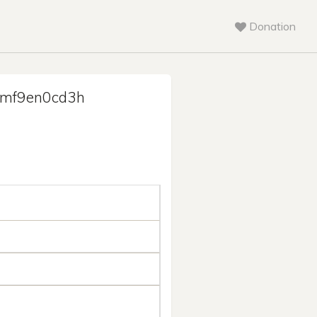
Donation
rmf9en0cd3h