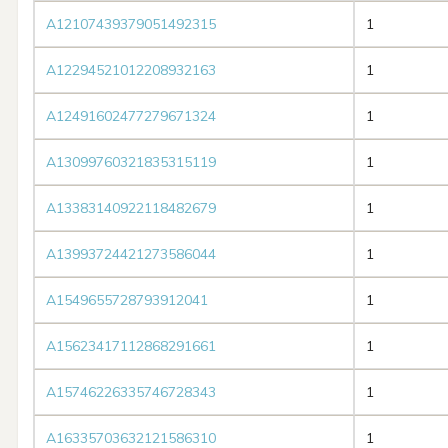
A12107439379051492315
1
A12294521012208932163
1
A12491602477279671324
1
A13099760321835315119
1
A13383140922118482679
1
A13993724421273586044
1
A1549655728793912041
1
A15623417112868291661
1
A15746226335746728343
1
A16335703632121586310
1