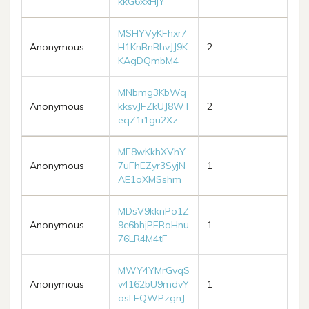
kkG6xxHjY
MSHYVyKFhxr7
Anonymous
H1KnBnRhvJJ9K
2
KAgDQmbM4
MNbmg3KbWq
Anonymous
kksvJFZkUJ8WT
2
eqZ1i1gu2Xz
ME8wKkhXVhY
Anonymous
7uFhEZyr3SyjN
1
AE1oXMSshm
MDsV9kknPo1Z
Anonymous
9c6bhjPFRoHnu
1
76LR4M4tF
MWY4YMrGvqS
Anonymous
v4162bU9mdvY
1
osLFQWPzgnJ