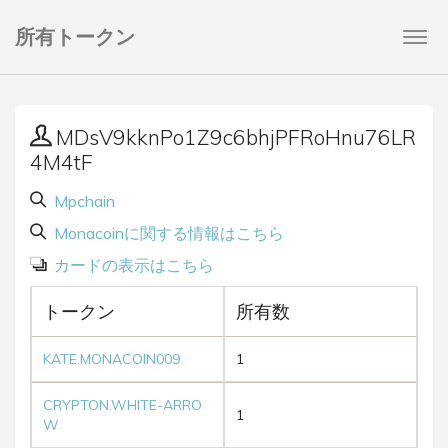
所有トークン
Togg
navi
MDsV9kknPo1Z9c6bhjPFRoHnu76LR
4M4tF
Mpchain
Monacoinに関する情報はこちら
カードの表示はこちら
トークン
所有数
KATE.MONACOIN009
1
CRYPTON.WHITE-ARRO
1
W