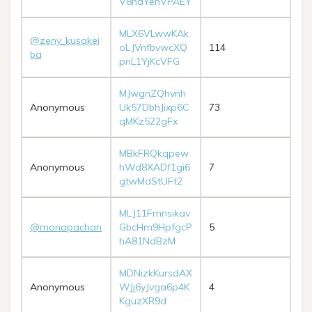
V8ndYenVPAEY
MLX6VLwwKAk
@zeny_kusakei
oLJVnfbvwcXQ
114
ba
pnL1YjKcVFG
MJwgnZQhvnh
Anonymous
Uk57DbhJixp6C
73
qMKz522gFx
MBkFRQkqpew
Anonymous
hWd8XADf1gi6
7
gtwMdStUFt2
MLJ11Fmnsikav
@monapachan
GbcHm9HpfgcP
5
hA81NdBzM
MDNizkKursdAX
Anonymous
WJj6yJvga6p4K
4
KguzXR9d