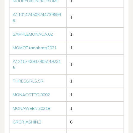
NOURYOKUNEKO.KOME
1
A1101424505244739699
1
9
SAMPLEMONACA.02
1
MOMOT.tanabata2021
1
A1210743937905149231
1
5
THREEGIRLS.SR
1
MONACOTTO.0002
1
MONAWEEN.2021B
1
GRGRJASHIN.2
6