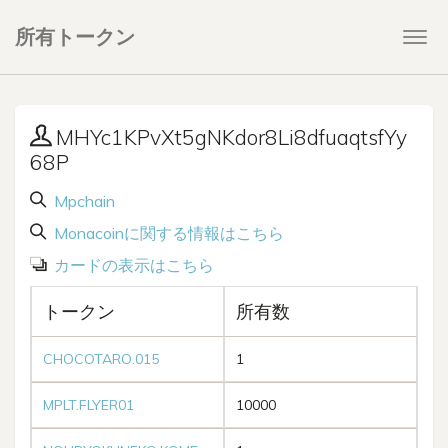
所有トークン
Togg
navi
MHYc1KPvXt5gNKdor8Li8dfuaqtsfYy
68P
Mpchain
Monacoinに関する情報はこちら
カードの表示はこちら
トークン
所有数
CHOCOTARO.015
1
MPLT.FLYER01
10000