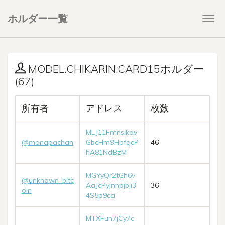
ホルダー一覧
Togg
navi
MODEL.CHIKARIN.CARD15ホルダー
(67)
所有者
アドレス
枚数
MLJ11Fmnsikav
@monapachan
GbcHm9HpfgcP
46
hA81NdBzM
MGYyQr2tGh6v
@unknown_bitc
AaJcPyjnnpjbji3
36
oin
4S5p9ca
MTXFun7jCy7c