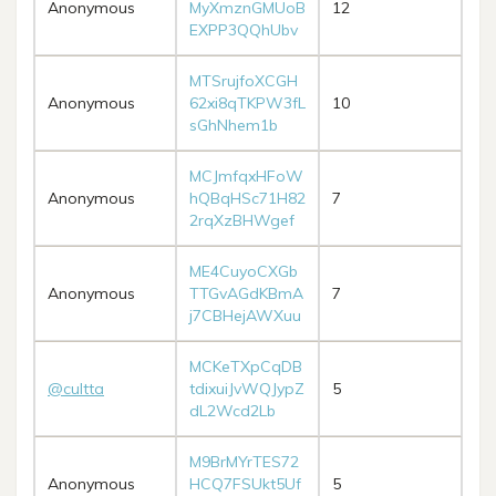
Anonymous
MyXmznGMUoB
12
EXPP3QQhUbv
MTSrujfoXCGH
Anonymous
62xi8qTKPW3fL
10
sGhNhem1b
MCJmfqxHFoW
Anonymous
hQBqHSc71H82
7
2rqXzBHWgef
ME4CuyoCXGb
Anonymous
TTGvAGdKBmA
7
j7CBHejAWXuu
MCKeTXpCqDB
@cultta
tdixuiJvWQJypZ
5
dL2Wcd2Lb
M9BrMYrTES72
Anonymous
HCQ7FSUkt5Uf
5