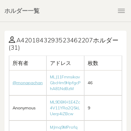
ホルダー一覧
Togg
navi
A4201843293523462207ホルダー
(31)
所有者
アドレス
枚数
MLJ11Fmnsikav
@monapachan
GbcHm9HpfgcP
46
hA81NdBzM
ML9DBKH1E4Zc
Anonymous
4V11YRa2Q5kL
9
Uerp4iZBcw
MJmq9MProfq