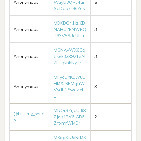
Anonymous
WuyU3QVe4an
5
SpDao7r867ds
MDKDQ41Jzi6B
Anonymous
NAHC2RNWRQ
3
P33V86UcULFu
MCNAvWX6Cq
Anonymous
ok8k3xR921eAL
3
7EFqvnhNyBr
MFycQhK9WuU
HMXs9RMqhW
Anonymous
3
VvdbG9woZeFi
1
MNQrSZiJaUj6X
@bitzeny_seita
7Jeq1PV6tGR6
2
n
ZYxmrWMDr
M8agSrUxNrMS