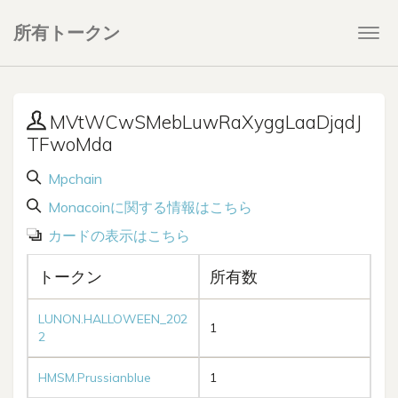
所有トークン
Togg
navi
MVtWCwSMebLuwRaXyggLaaDjqdJ
TFwoMda
Mpchain
Monacoinに関する情報はこちら
カードの表示はこちら
トークン
所有数
LUNON.HALLOWEEN_202
1
2
HMSM.Prussianblue
1