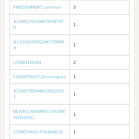
FRIEDSHRIMP.Common
3
A1099176339879258787
1
0
A1101424505244739699
1
9
LESMI.NYAAN
2
FANARTAOFUJI.monapa2
1
A1165795944610551910
1
7
BEARCLAWMRKS.WEARE
1
WITHYOU
CORIDORAS.PYGMAEUS
1