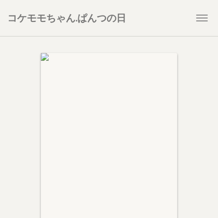
コケモモちゃん.ぱんつの日
Togg
navi