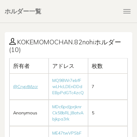
ホルダー一覧
Togg
navi
KOKEMOMOCHAN.82nohiホルダー
(10)
所有者
アドレス
枚数
MQ98Wr7ebfF
@CryptMzcr
wLHcLDEnDDd
7
EBpPdGTc4zcQ
MDc6pdJprjknr
Anonymous
Ck58bRLJ8atvA
5
bjkpa3rk
ME47twVPSbF