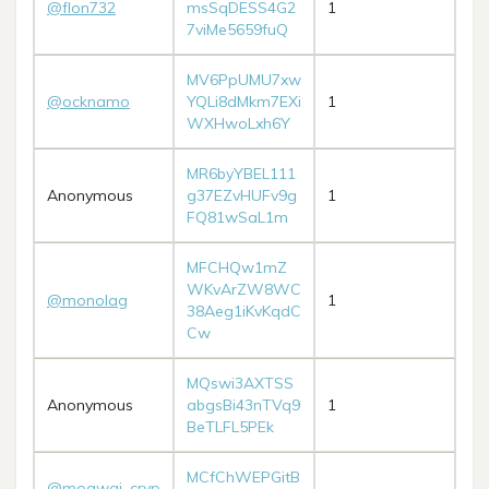
@flon732
msSqDESS4G2
1
7viMe5659fuQ
MV6PpUMU7xw
@ocknamo
YQLi8dMkm7EXi
1
WXHwoLxh6Y
MR6byYBEL111
Anonymous
g37EZvHUFv9g
1
FQ81wSaL1m
MFCHQw1mZ
WKvArZW8WC
@monolag
1
38Aeg1iKvKqdC
Cw
MQswi3AXTSS
Anonymous
abgsBi43nTVq9
1
BeTLFL5PEk
MCfChWEPGitB
@mogwai_cryp