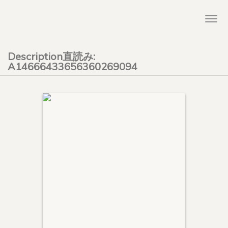
Togg
navi
Description直読み:
A14666433656360269094