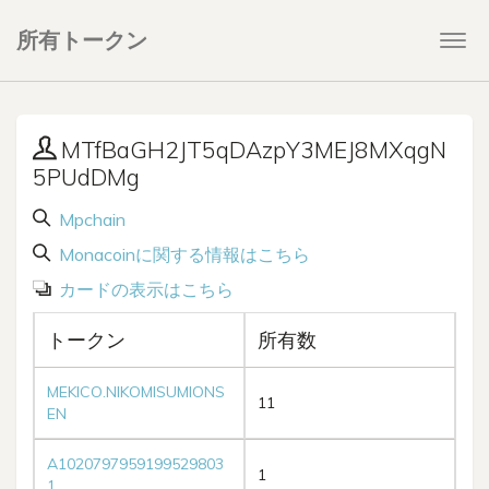
所有トークン
Togg
navi
MTfBaGH2JT5qDAzpY3MEJ8MXqgN
5PUdDMg
Mpchain
Monacoinに関する情報はこちら
カードの表示はこちら
トークン
所有数
MEKICO.NIKOMISUMIONS
11
EN
A1020797959199529803
1
1