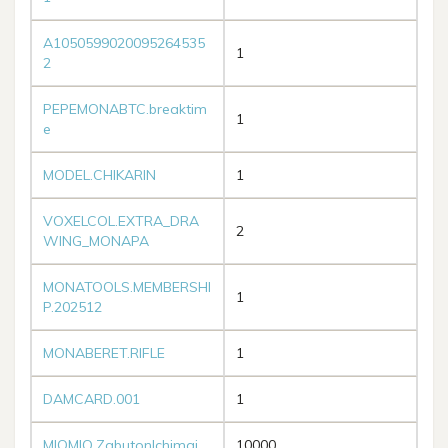
A1050599020095264535
1
2
PEPEMONABTC.breaktim
1
e
MODEL.CHIKARIN
1
VOXELCOL.EXTRA_DRA
2
WING_MONAPA
MONATOOLS.MEMBERSHI
1
P.202512
MONABERET.RIFLE
1
DAMCARD.001
1
MIOMIO.ZabutonIchimai
10000